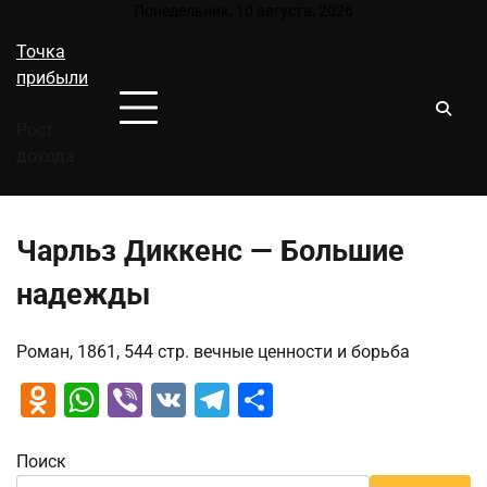
Перейти
Понедельник, 10 августа, 2026
к
Точка
содержимому
прибыли
Рост
дохода
Чарльз Диккенс — Большие
надежды
Роман, 1861, 544 стр. вечные ценности и борьба
Odnoklassniki
WhatsApp
Viber
VK
Telegram
Отправить
Поиск