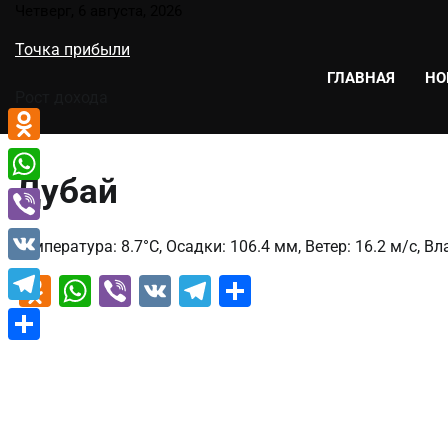
Перейти
Четверг, 6 августа, 2026
к
Точка прибыли
содержимому
ГЛАВНАЯ
НО
Рост дохода
Odnoklassniki
Дубай
WhatsApp
Viber
Температура: 8.7°C, Осадки: 106.4 мм, Ветер: 16.2 м/с, В
VK
Odnoklassniki
WhatsApp
Viber
VK
Telegram
Отправить
Telegram
Отправить