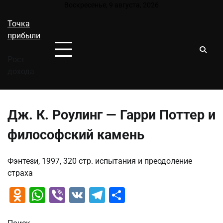
Перейти
Воскресенье, 9 августа, 2026
к
Точка
содержимому
прибыли
Рост
дохода
Дж. К. Роулинг — Гарри Поттер и
философский камень
Фэнтези, 1997, 320 стр. испытания и преодоление
страха
Odnoklassniki
WhatsApp
Viber
VK
Telegram
Отправить