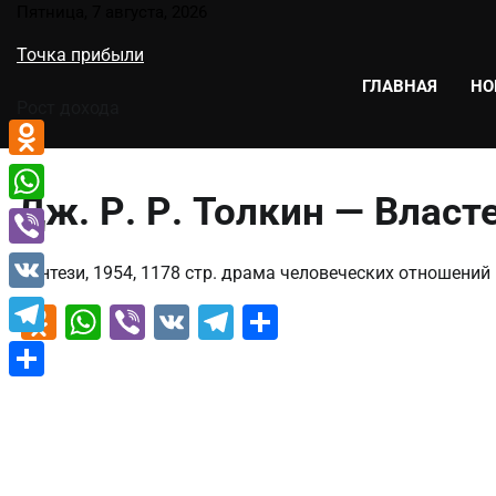
Перейти
Пятница, 7 августа, 2026
к
Точка прибыли
содержимому
ГЛАВНАЯ
НО
Рост дохода
Odnoklassniki
Дж. Р. Р. Толкин — Власт
WhatsApp
Viber
Фэнтези, 1954, 1178 стр. драма человеческих отношений
VK
Odnoklassniki
WhatsApp
Viber
VK
Telegram
Отправить
Telegram
Отправить