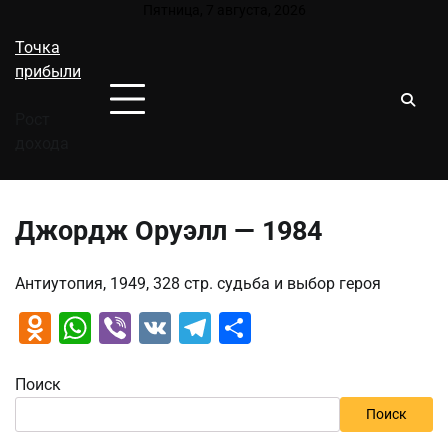
Перейти
Пятница, 7 августа, 2026
к
Точка
содержимому
прибыли
Рост
дохода
Джордж Оруэлл — 1984
Антиутопия, 1949, 328 стр. судьба и выбор героя
Odnoklassniki
WhatsApp
Viber
VK
Telegram
Отправить
Поиск
Поиск