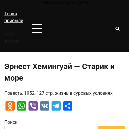
Перейти
Суббота, 8 августа, 2026
к
Точка
содержимому
прибыли
Рост
дохода
Эрнест Хемингуэй — Старик и
море
Повесть, 1952, 127 стр. жизнь в суровых условиях
Odnoklassniki
WhatsApp
Viber
VK
Telegram
Отправить
Поиск