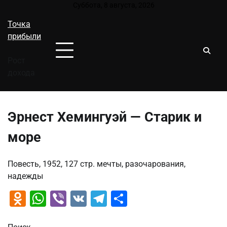
Перейти
Суббота, 8 августа, 2026
к
Точка
содержимому
прибыли
Рост
дохода
Эрнест Хемингуэй — Старик и
море
Повесть, 1952, 127 стр. мечты, разочарования,
надежды
Odnoklassniki
WhatsApp
Viber
VK
Telegram
Отправить