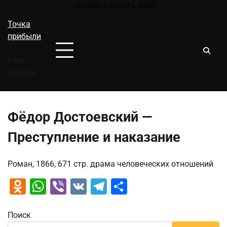
Перейти
Четверг, 6 августа, 2026
к
Точка
содержимому
прибыли
Рост
дохода
Фёдор Достоевский —
Преступление и наказание
Роман, 1866, 671 стр. драма человеческих отношений
Odnoklassniki
WhatsApp
Viber
VK
Telegram
Отправить
Поиск