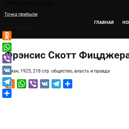
Перейти
Суббота, 8 августа, 2026
к
Точка прибыли
содержимому
ГЛАВНАЯ
НО
Рост дохода
Odnoklassniki
Фрэнсис Скотт Фицджера
WhatsApp
Viber
Роман, 1925, 218 стр. общество, власть и правда
VK
Odnoklassniki
WhatsApp
Viber
VK
Telegram
Отправить
Telegram
Отправить