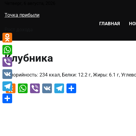
Перейти
Четверг, 6 августа, 2026
к
Точка прибыли
содержимому
ГЛАВНАЯ
НО
Рост дохода
Odnoklassniki
Клубника
WhatsApp
Viber
Калорийность: 234 ккал, Белки: 12.2 г, Жиры: 6.1 г, Углево
VK
Odnoklassniki
WhatsApp
Viber
VK
Telegram
Отправить
Telegram
Отправить