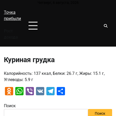
Перейти
Четверг, 6 августа, 2026
к
Точка
содержимому
прибыли
Рост
дохода
Куриная грудка
Калорийность: 137 ккал, Белки: 26.7 г, Жиры: 15.1 г,
Углеводы: 5.9 г
Odnoklassniki
WhatsApp
Viber
VK
Telegram
Отправить
Поиск
Поиск