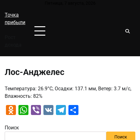
Перейти
Пятница, 7 августа, 2026
к
Точка
содержимому
прибыли
Рост
дохода
Лос-Анджелес
Температура: 26.9°C, Осадки: 137.1 мм, Ветер: 3.7 м/с,
Влажность: 82%
Odnoklassniki
WhatsApp
Viber
VK
Telegram
Отправить
Поиск
Поиск