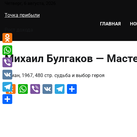
Перейти
Четверг, 6 августа, 2026
к
Точка прибыли
содержимому
ГЛАВНАЯ
НО
Рост дохода
Odnoklassniki
Михаил Булгаков — Масте
WhatsApp
Viber
Роман, 1967, 480 стр. судьба и выбор героя
VK
Odnoklassniki
WhatsApp
Viber
VK
Telegram
Отправить
Telegram
Отправить