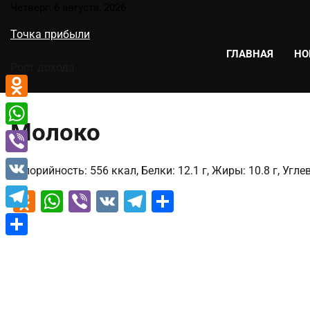
Перейти
Четверг, 6 августа, 2026
к
Точка прибыли
содержимому
ГЛАВНАЯ
НО
Рост дохода
Odnoklassniki
Молоко
WhatsApp
Viber
Калорийность: 556 ккал, Белки: 12.1 г, Жиры: 10.8 г, Углев
VK
Odnoklassniki
WhatsApp
Viber
VK
Telegram
Отправить
Telegram
Отправить