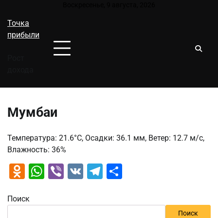
Перейти
Воскресенье, 9 августа, 2026
к
Точка
содержимому
прибыли
Рост
дохода
Мумбаи
Температура: 21.6°C, Осадки: 36.1 мм, Ветер: 12.7 м/с,
Влажность: 36%
Odnoklassniki
WhatsApp
Viber
VK
Telegram
Отправить
Поиск
Поиск