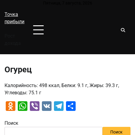
Перейти
Пятница, 7 августа, 2026
к
Точка
содержимому
прибыли
Рост
дохода
Огурец
Калорийность: 498 ккал, Белки: 9.1 г, Жиры: 39.3 г,
Углеводы: 75.1 г
Odnoklassniki
WhatsApp
Viber
VK
Telegram
Отправить
Поиск
Поиск