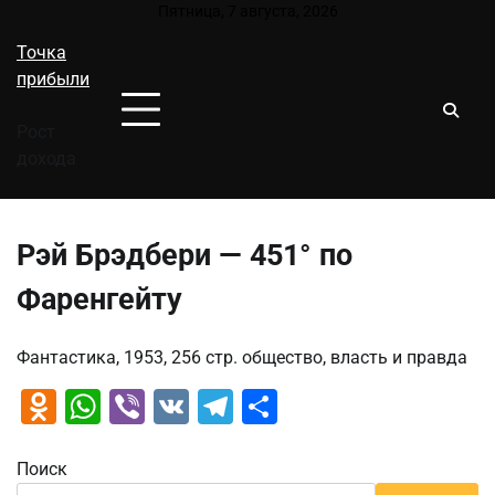
Перейти
Пятница, 7 августа, 2026
к
Точка
содержимому
прибыли
Рост
дохода
Рэй Брэдбери — 451° по
Фаренгейту
Фантастика, 1953, 256 стр. общество, власть и правда
Odnoklassniki
WhatsApp
Viber
VK
Telegram
Отправить
Поиск