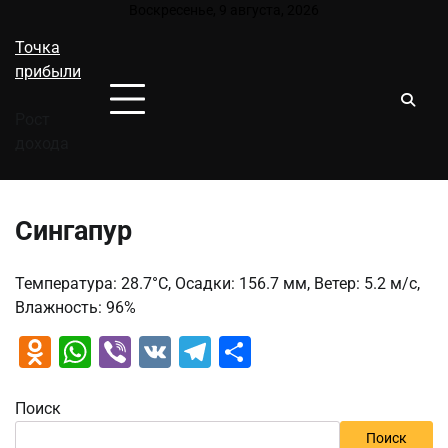
Перейти
Воскресенье, 9 августа, 2026
к
Точка
содержимому
прибыли
Рост
дохода
Сингапур
Температура: 28.7°C, Осадки: 156.7 мм, Ветер: 5.2 м/с,
Влажность: 96%
Odnoklassniki
WhatsApp
Viber
VK
Telegram
Отправить
Поиск
Поиск