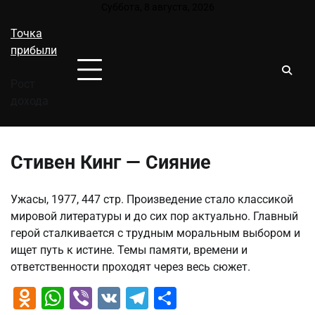
Перейти
Суббота, 8 августа, 2026
к
Точка
содержимому
прибыли
Рост
дохода
Стивен Кинг — Сияние
Ужасы, 1977, 447 стр. Произведение стало классикой
мировой литературы и до сих пор актуально. Главный
герой сталкивается с трудным моральным выбором и
ищет путь к истине. Темы памяти, времени и
ответственности проходят через весь сюжет.
Odnoklassniki
WhatsApp
Viber
VK
Telegram
Отправить