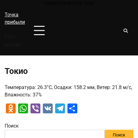
Перейти
Суббота, 8 августа, 2026
к
Точка
содержимому
прибыли
Рост
дохода
Токио
Температура: 26.3°C, Осадки: 158.2 мм, Ветер: 21.8 м/с,
Влажность: 37%
Odnoklassniki
WhatsApp
Viber
VK
Telegram
Отправить
Поиск
Поиск