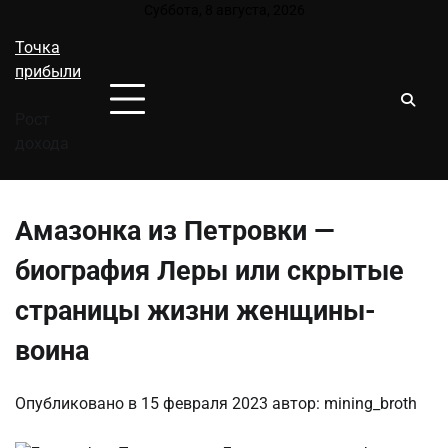
Перейти
Суббота, 8 августа, 2026
к
Точка
содержимому
прибыли
Рост
дохода
Амазонка из Петровки —
биография Леры или скрытые
страницы жизни женщины-
воина
Опубликовано в
15 февраля 2023
автор:
mining_broth