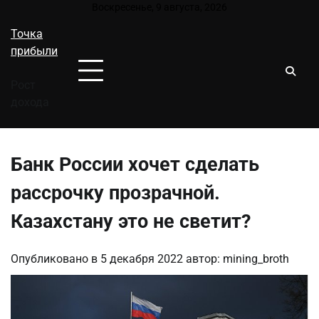
Перейти
Воскресенье, 9 августа, 2026
к
Точка
содержимому
прибыли
Рост
дохода
Банк России хочет сделать
рассрочку прозрачной.
Казахстану это не светит?
Опубликовано в
5 декабря 2022
автор:
mining_broth