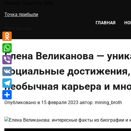
Перейти
Четверг, 6 августа, 2026
к
Точка прибыли
содержимому
ГЛАВНАЯ
НО
Рост дохода
Odnoklassniki
Елена Великанова — уник
WhatsApp
социальные достижения,
Viber
VK
необычная карьера и мно
Telegram
Опубликовано в
15 февраля 2023
автор:
mining_broth
Отправить