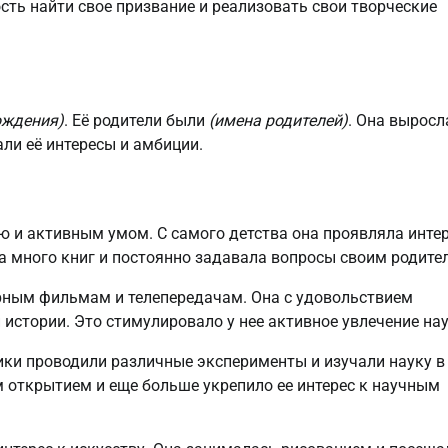
сть найти свое призвание и реализовать свои творческие
ождения)
. Её родители были
(имена родителей)
. Она выросл
али её интересы и амбиции.
 и активным умом. С самого детства она проявляла интер
а много книг и постоянно задавала вопросы своим родите
рным фильмам и телепередачам. Она с удовольствием
истории. Это стимулировало у нее активное увлечение нау
ики проводили различные эксперименты и изучали науку в
 открытием и еще больше укрепило ее интерес к научным