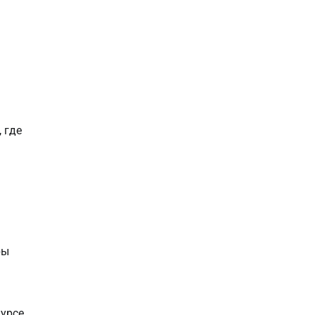
 где
ры
курсе