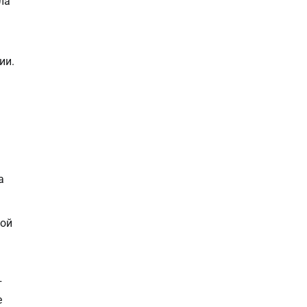
ла
ии.
а
ной
т
е