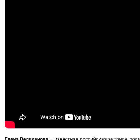
Елена Великанова
– известная российская актриса, род