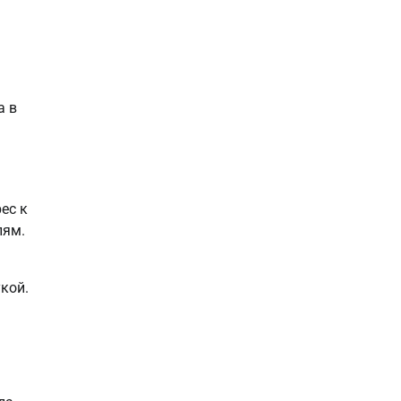
а в
ес к
лям.
кой.