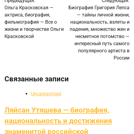
Предыдущая:
Следующая:
по
Ольга Красковская —
Биография Григория Лепса
актриса, биография,
— тайны личной жизни,
записям
фильмография — Все о
национальность, взлеты и
жизни и творчестве Ольги
падения, множество жен и
Красковской
несметное потомство —
интересный путь самого
популярного артиста в
России
Связанные записи
Uncategorised
Ляйсан Утяшева — биография,
национальность и достижения
знаменитой российской