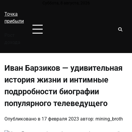
Перейти
Суббота, 8 августа, 2026
к
Точка
содержимому
прибыли
Рост
дохода
Иван Барзиков — удивительная
история жизни и интимные
подрробности биографии
популярного телеведущего
Опубликовано в
17 февраля 2023
автор:
mining_broth