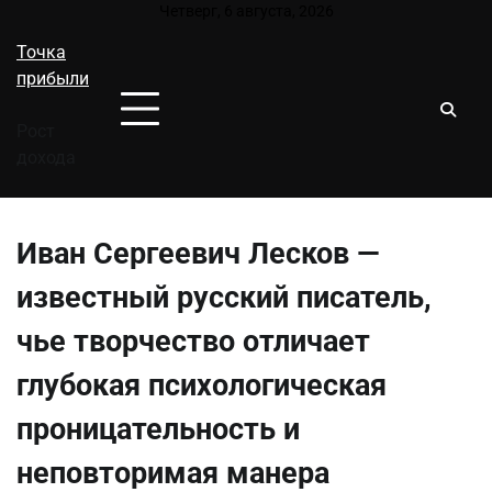
Перейти
Четверг, 6 августа, 2026
к
Точка
содержимому
прибыли
Рост
дохода
Иван Сергеевич Лесков —
известный русский писатель,
чье творчество отличает
глубокая психологическая
проницательность и
неповторимая манерa