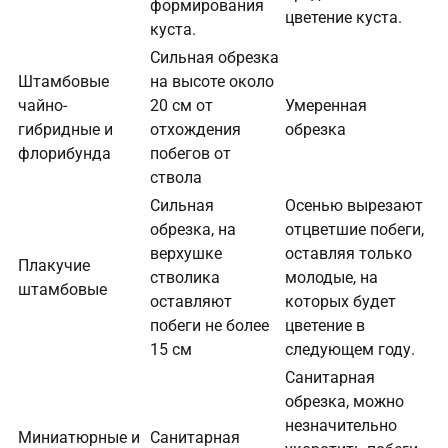
формирования
цветение куста.
куста.
Сильная обрезка
Штамбовые
на высоте около
чайно-
20 см от
Умеренная
гибридные и
отхождения
обрезка
флорибунда
побегов от
ствола
Сильная
Осенью вырезают
обрезка, на
отцветшие побеги,
верхушке
оставляя только
Плакучие
стволика
молодые, на
штамбовые
оставляют
которых будет
побеги не более
цветение в
15 см
следующем году.
Санитарная
обрезка, можно
незначительно
Миниатюрные и
Санитарная