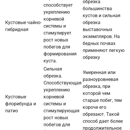
обрезка
способствует
большинства
укреплению
кустов и сильная
корневой
Кустовые чайно-
обрезка
системы и
гибридная
выставочных
стимулирует
экземпляров. На
рост новых
бедных почвах
побегов для
применяют легкую
формирования
обрезку
куста.
Сильная
Умеренная или
обрезка.
разноуровневая
Способствующая
обрезка, при
укреплению
которой чем
Кустовые
корневой
старше побег, тем
флорибунда и
системы и
короче его
патио
стимулирующая
обрезают. Такой
рост новых
способ дает более
побегов для
продолжительное