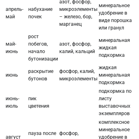
азот, фосфор,
минеральное
апрель-
набухание
микроэлементы
удобрение в
май
почек
– железо, бор,
виде порошка
марганец
или гранул
рост
минеральная
май-
побегов,
азот, фосфор,
жидкая
июнь
начало
калий, кальций
подкормка
бутонизации
жидкая
раскрытие
фосфор, калий,
июнь
минеральная
бутонов
микроэлементы
подкормка
подкормка по
июнь-
пик
листу
июль
цветения
выставочных
экземпляров
комплексное
минеральное
пауза после
фосфор,
август
удобрение в