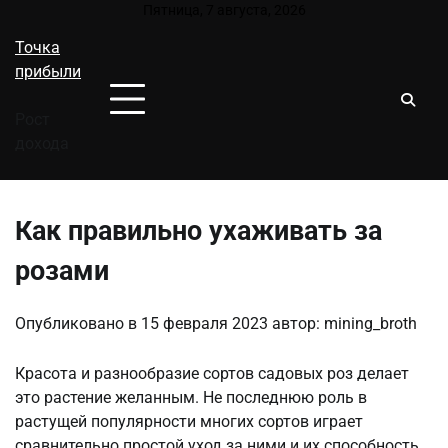
Перейти
Пятница, 7 августа, 2026
к
Точка
содержимому
прибыли
Рост
дохода
Как правильно ухаживать за
розами
Опубликовано в
15 февраля 2023
автор:
mining_broth
Красота и разнообразие сортов садовых роз делает
это растение желанным. Не последнюю роль в
растущей популярности многих сортов играет
сравнительно простой уход за ними и их способность,