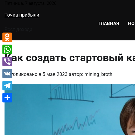
Перейти
Пятница, 7 августа, 2026
к
Точка прибыли
содержимому
ГЛАВНАЯ
НО
Рост дохода
Odnoklassniki
Как создать стартовый к
WhatsApp
Viber
Опубликовано в
5 мая 2023
автор:
mining_broth
VK
Telegram
Отправить