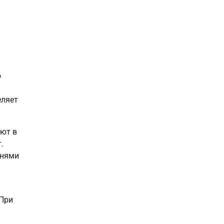
о
еляет
ают в
.
внями
 При