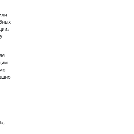
или
обных
ции»
у
ля
ющим
имо
пешно
»,