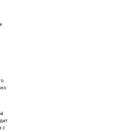
е
го
ако
ой
одит
в с