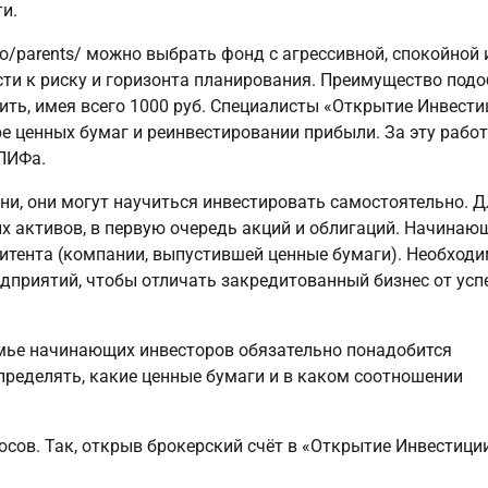
и.
omo/parents/ можно выбрать фонд с агрессивной, спокойной 
сти к риску и горизонта планирования. Преимущество под
ить, имея всего 1000 руб. Специалисты «Открытие Инвести
е ценных бумаг и реинвестировании прибыли. За эту работ
ПИФа.
ни, они могут научиться инвестировать самостоятельно. Д
ых активов, в первую очередь акций и облигаций. Начина
митента (компании, выпустившей ценные бумаги). Необход
дприятий, чтобы отличать закредитованный бизнес от ус
емье начинающих инвесторов обязательно понадобится
определять, какие ценные бумаги и в каком соотношении
сов. Так, открыв брокерский счёт в «Открытие Инвестиции