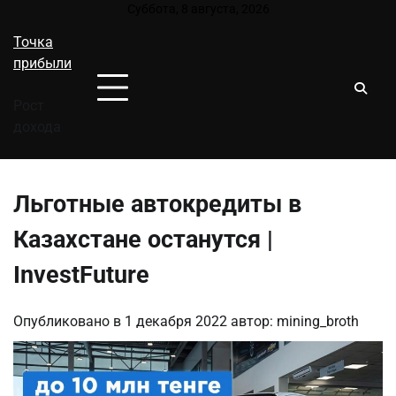
Перейти
Суббота, 8 августа, 2026
к
Точка
содержимому
прибыли
Рост
дохода
Льготные автокредиты в
Казахстане останутся |
InvestFuture
Опубликовано в
1 декабря 2022
автор:
mining_broth