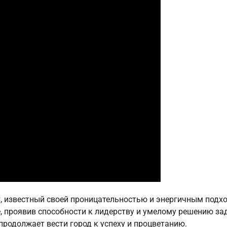
 известный своей проницательностью и энергичным подх
е, проявив способности к лидерству и умелому решению за
 продолжает вести город к успеху и процветанию.