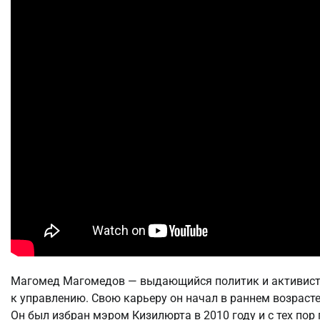
Магомед Магомедов — выдающийся политик и активист,
к управлению. Свою карьеру он начал в раннем возраст
Он был избран мэром Кизилюрта в 2010 году и с тех пор