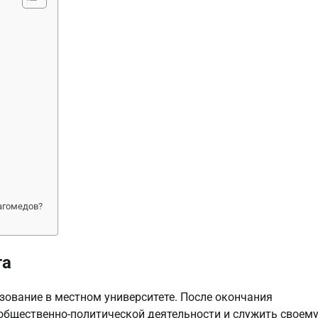
агомедов?
та
зование в местном университете. После окончания
общественно-политической деятельности и служить своем