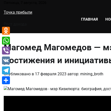
Перейти
Пятница, 7 августа, 2026
к
Точка прибыли
содержимому
ГЛАВНАЯ
НО
Рост дохода
Odnoklassniki
Магомед Магомедов — мэ
WhatsApp
достижения и инициатив
Viber
VK
Опубликовано в
17 февраля 2023
автор:
mining_broth
Telegram
Отправить