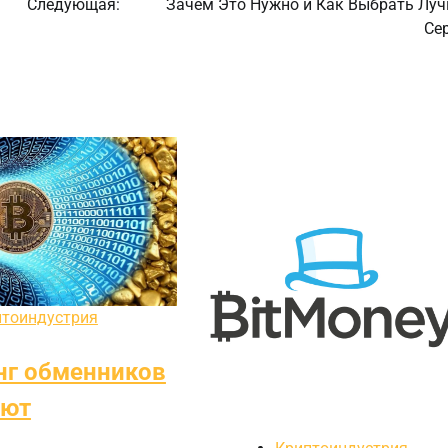
Следующая:
Зачем Это Нужно и Как Выбрать Лу
Се
птоиндустрия
нг обменников
лют