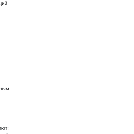
ций
ь
тным
лют: