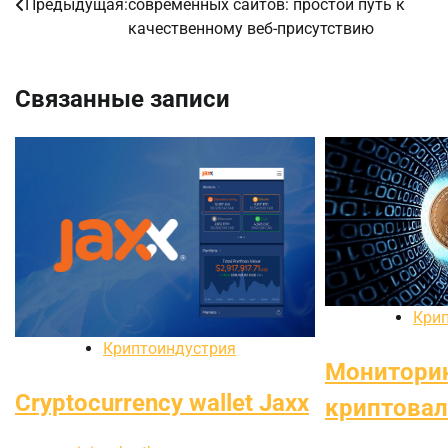
Предыдущая:
современных сайтов: простой путь к
по
качественному веб-присутствию
записям
Связанные записи
Кри
Криптоиндустрия
Монитори
Cryptocurrency wallet Jaxx
криптова