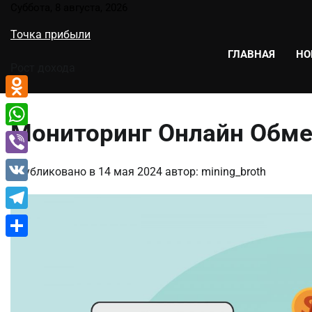
Перейти
Суббота, 8 августа, 2026
к
Точка прибыли
содержимому
ГЛАВНАЯ
НО
Рост дохода
Odnoklassniki
Мониторинг Онлайн Обме
WhatsApp
Viber
Опубликовано в
14 мая 2024
автор:
mining_broth
VK
Telegram
Отправить