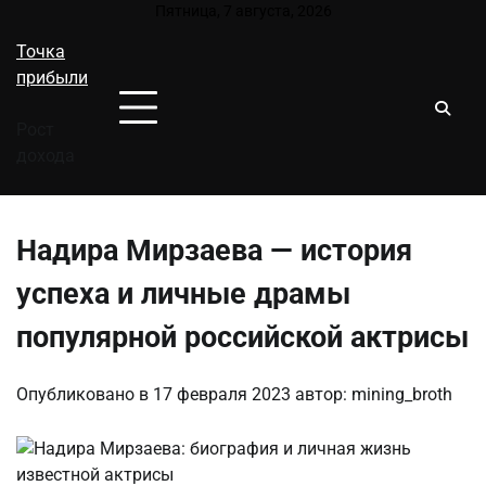
Перейти
Пятница, 7 августа, 2026
к
Точка
содержимому
прибыли
Рост
дохода
Надира Мирзаева — история
успеха и личные драмы
популярной российской актрисы
Опубликовано в
17 февраля 2023
автор:
mining_broth