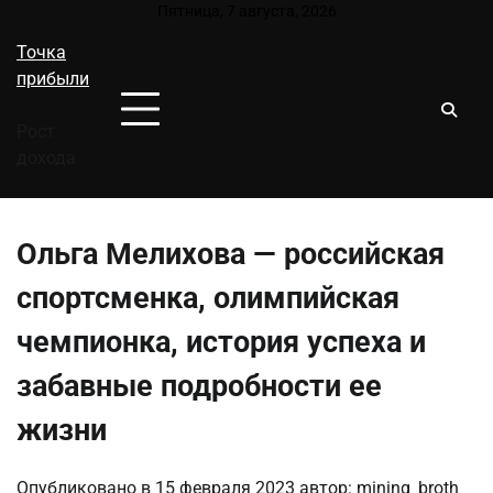
Перейти
Пятница, 7 августа, 2026
к
Точка
содержимому
прибыли
Рост
дохода
Ольга Мелихова — российская
спортсменка, олимпийская
чемпионка, история успеха и
забавные подробности ее
жизни
Опубликовано в
15 февраля 2023
автор:
mining_broth