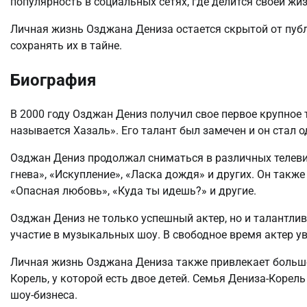
популярность в социальных сетях, где делится своей ж
Личная жизнь Озджана Дениза остается скрытой от публ
сохранять их в тайне.
Биография
В 2000 году Озджан Дениз получил свое первое крупное
называется Хазаль». Его талант был замечен и он стал 
Озджан Дениз продолжал сниматься в различных телеви
гнева», «Искупление», «Ласка дождя» и других. Он такж
«Опасная любовь», «Куда ты идешь?» и другие.
Озджан Дениз не только успешный актер, но и талантли
участие в музыкальных шоу. В свободное время актер у
Личная жизнь Озджана Дениза также привлекает большо
Корель, у которой есть двое детей. Семья Дениза-Корел
шоу-бизнеса.