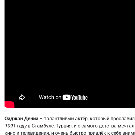
Озджан Дениз
– талантливый актёр, который прославил
1991 году
в Стамбуле, Турция, и с самого детства мечтал
кино и телевидения, и очень быстро привлёк к себе вн