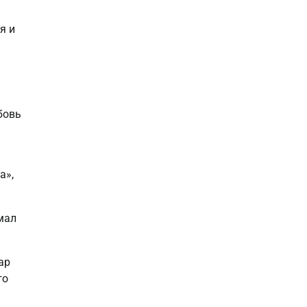
я и
бовь
а»,
мал
ар
го