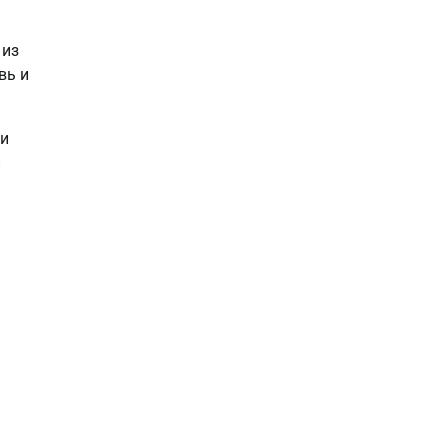
 из
вь и
 и
и