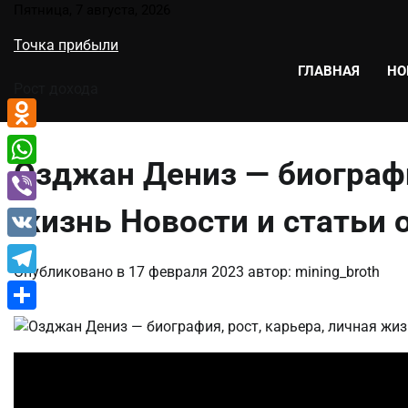
Перейти
Пятница, 7 августа, 2026
к
Точка прибыли
содержимому
ГЛАВНАЯ
НО
Рост дохода
Odnoklassniki
Озджан Дениз — биографи
WhatsApp
жизнь Новости и статьи 
Viber
VK
Опубликовано в
17 февраля 2023
автор:
mining_broth
Telegram
Отправить