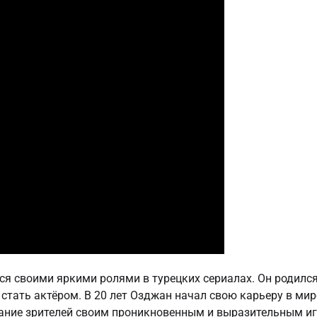
ся своими яркими ролями в турецких сериалах. Он родился
 стать актёром. В 20 лет Озджан начал свою карьеру в мир
имание зрителей своим проникновенным и выразительным иг