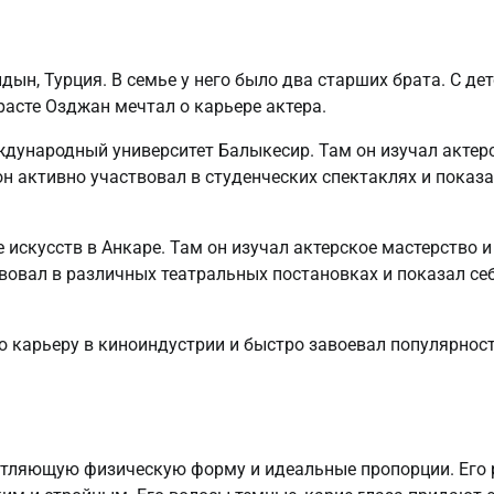
ын, Турция. В семье у него было два старших брата. С де
расте Озджан мечтал о карьере актера.
дународный университет Балыкесир. Там он изучал актер
он активно участвовал в студенческих спектаклях и показ
искусств в Анкаре. Там он изучал актерское мастерство и
твовал в различных театральных постановках и показал се
ю карьеру в киноиндустрии и быстро завоевал популярнос
атляющую физическую форму и идеальные пропорции. Его 