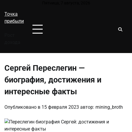
Перейти
Пятница, 7 августа, 2026
к
Точка
содержимому
прибыли
Рост
дохода
Сергей Переслегин —
биография, достижения и
интересные факты
Опубликовано в
15 февраля 2023
автор:
mining_broth