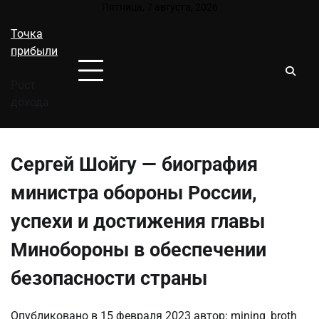
Перейти
Пятница, 7 августа, 2026
к
Точка
содержимому
прибыли
Рост
дохода
Сергей Шойгу — биография
министра обороны России,
успехи и достижения главы
Минобороны в обеспечении
безопасности страны
Опубликовано в
15 февраля 2023
автор:
mining_broth