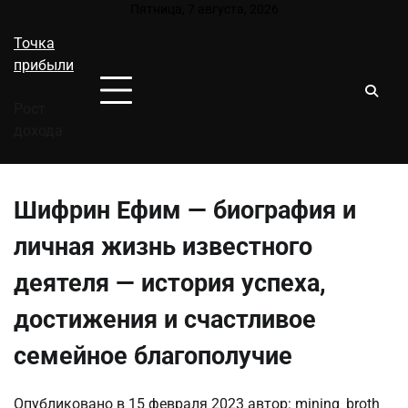
Перейти
Пятница, 7 августа, 2026
к
Точка
содержимому
прибыли
Рост
дохода
Шифрин Ефим — биография и
личная жизнь известного
деятеля — история успеха,
достижения и счастливое
семейное благополучие
Опубликовано в
15 февраля 2023
автор:
mining_broth